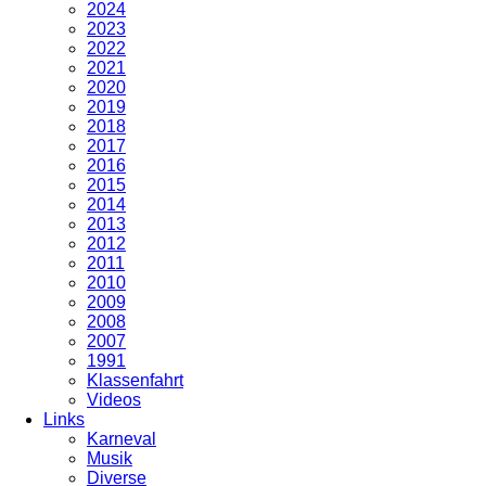
2024
2023
2022
2021
2020
2019
2018
2017
2016
2015
2014
2013
2012
2011
2010
2009
2008
2007
1991
Klassenfahrt
Videos
Links
Karneval
Musik
Diverse