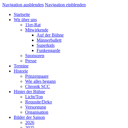
Navigation ausblenden
Navigation einblenden
Startseite
Wir über uns
11er-Rat
Mitwirkende
Auf der Bühne
Männerballett
Superkids
Funkengarde
Sponsoren
Presse
Termine
Historie
Prinzenpaare
Wie alles begann
Chronik SCC
Hinter der Bühne
Licht/Ton
Requsite/Deko
Versorgung
Organisation
Bilder der Saison
2026
2025