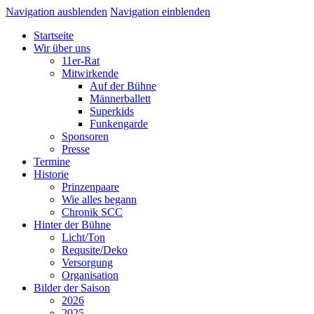
Navigation ausblenden
Navigation einblenden
Startseite
Wir über uns
11er-Rat
Mitwirkende
Auf der Bühne
Männerballett
Superkids
Funkengarde
Sponsoren
Presse
Termine
Historie
Prinzenpaare
Wie alles begann
Chronik SCC
Hinter der Bühne
Licht/Ton
Requsite/Deko
Versorgung
Organisation
Bilder der Saison
2026
2025